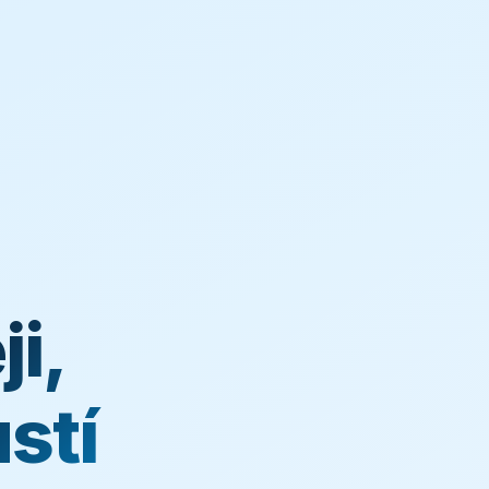
i,
stí