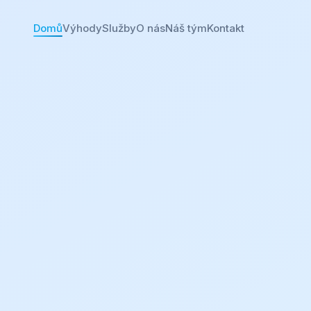
Domů
Výhody
Služby
O nás
Náš tým
Kontakt